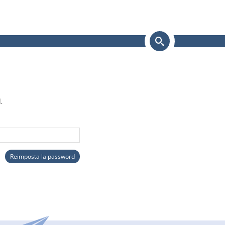
erca
.
Reimposta la password