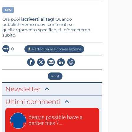
ARM
Ora puoi
iscriverti ai tag
! Quando
pubblicheremo nuovi contenuti su
quell'argomento specifico, ti informeremo
subito.
0
Partecipa alla conversazione
Print
Newsletter
Ultimi commenti
dear,is possible have a
gerber files ?
thanksvincen...