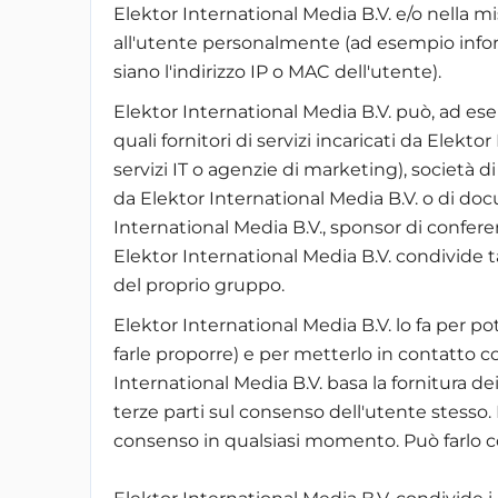
Elektor International Media B.V. e/o nella mis
all'utente personalmente (ad esempio inf
siano l'indirizzo IP o MAC dell'utente).
Elektor International Media B.V. può, ad esem
quali fornitori di servizi incaricati da Elekto
servizi IT o agenzie di marketing), società di
da Elektor International Media B.V. o di doc
International Media B.V., sponsor di conferenz
Elektor International Media B.V. condivide ta
del proprio gruppo.
Elektor International Media B.V. lo fa per po
farle proporre) e per metterlo in contatto c
International Media B.V. basa la fornitura dei 
terze parti sul consenso dell'utente stesso. L
consenso in qualsiasi momento. Può farlo