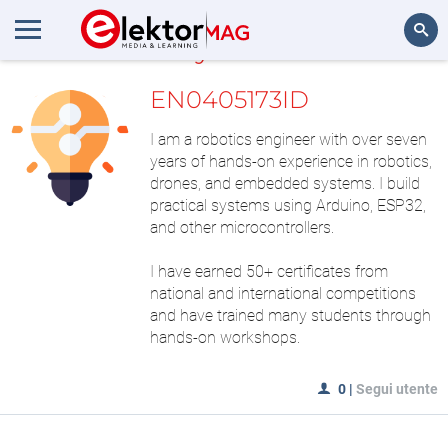
My LAB
Cerca
EN0405173ID
I am a robotics engineer with over seven
years of hands-on experience in robotics,
drones, and embedded systems. I build
practical systems using Arduino, ESP32,
and other microcontrollers.
I have earned 50+ certificates from
national and international competitions
and have trained many students through
hands-on workshops.
0
|
Segui utente