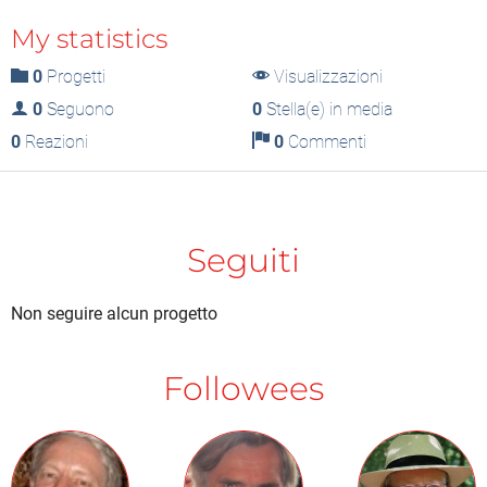
My statistics
0
Progetti
Visualizzazioni
0
Seguono
0
Stella(e) in media
0
Reazioni
0
Commenti
Seguiti
Non seguire alcun progetto
Followees