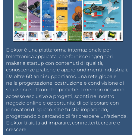
Netzteil von +-12V versorgt. Zwei LED zeigen das
Vorhandensein der Betriebsspannungen an. Eine
weitere auf der Frontplatte kann an K1 angeschossen
werden. Über die Platine sind reichlich Abblock
Kondensatoren von 100 nF und Tantalelkos von 22µF
verteilt.
Elektor è una piattaforma internazionale per
l'elettronica applicata, che fornisce ingegneri,
Bild 3
zeigt das doppelseitige Layout und
Bild 4
die
maker e startup con contenuti di qualità,
conoscenze pratiche e approfondimenti industriali.
bestückte Platine.
Da oltre 60 anni supportiamo una rete globale
nella progettazione, costruzione e condivisione di
Ein besonderes Augenmerk sollte man auf die
soluzioni elettroniche pratiche. I membri ricevono
Kühlung der Leistungs Transistoren richten.
accesso esclusivo a progetti, sconti nel nostro
Ein großzügig dimensionierter Kühlkörper sollte man
negozio online e opportunità di collaborare con
von Anfang an einplanen, falls möglich inklusive
innovatori di spicco. Che tu stia imparando,
progettando o cercando di far crescere un'azienda,
Lüfter.
Elektor ti aiuta ad imparare, connetterti, creare e
crescere.
Zu beachten ist dass die GND Anschlüsse der zu