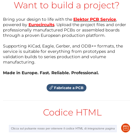
But you can also buy the PCB from me. The
Want to build a project?
price is 9,50 Euro plus shipping to your
Die beiden Strommesswerte werden getrennt
destination.
gebuffert und an je einer Buchse ausgegeben zur
I have one left.
Bring your design to life with the
Elektor PCB Service
,
Beobachtung mit einem Scope. Eine Addition würde
You can contact me:
powered by
Eurocircuits
. Upload the project files and order
hier keinen Sinn machen.
professionally manufactured PCBs or assembled boards
alfred_rosenkraenzer@gmx.de
through a proven European production platform.
Best regards
In
Bild 2
ist der Schaltplan zu sehen.
Achtung T2 hat
Supporting KiCad, Eagle, Gerber, and ODB++ formats, the
Alfred
service is suitable for everything from prototypes and
das falsche Schaltbild Symbol
validation builds to series production and volume
Risposta
Die Spannung des Referenzreglers wird durch das
manufacturing.
Trimm Poti P2 und dem Vorwiderstand R2 an das
Made in Europe. Fast. Reliable. Professional.
verwendete Poti angepasst. Ein 10 oder 20 Gang Poti
vereinfacht die Einstellung. Ich habe für meinen
Fabricate a PCB
Aufbau eine Spannung von 500 mV pro 1 A Strom
gewählt. Ein als Spannungsfolger geschalteter OP
(IC8B) buffert sie. Zwischen dem Schleifer des Potis
Codice HTML
und dem Eingang des Buffers ist mit R4 und C1 ein
RC Tiefpass geschaltet um Rauschen und Kratzen
des Potis zu dämpfen. Mit Relais REL1 wird zwischen