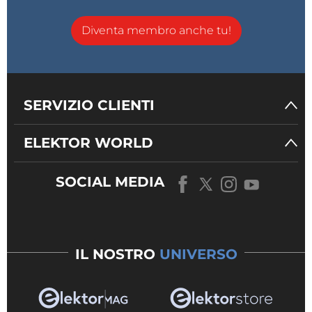
testenden Spannungsquellen mit der Masse des
Diventa membro anche tu!
Funktionsgenerators und der Oszilloskop Masse
verbunden ist.
Die GND Eingänge beider Endstufen sind nicht auf
SERVIZIO CLIENTI
der Platine verbunden. Die Verbindung sollte mit
gleich langen und dicken Kabel zu den Buchsen
erfolgen.
ELEKTOR WORLD
Bild 5
zeigt den positiven Strom in blau und den
SOCIAL MEDIA
negativen in gelb eines symmetrischen
Labornetzteils bei Ansteuerung mit einem
unsymmetrischen Dreieck Signal.
IL NOSTRO
UNIVERSO
Beim Autor sind noch einige Leerplatinen
erhältlich.
alfred_rosenkraenzer@gmx.de