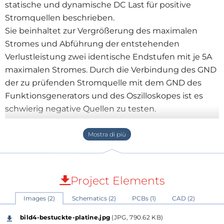
statische und dynamische DC Last für positive
Stromquellen beschrieben.
Sie beinhaltet zur Vergrößerung des maximalen
Stromes und Abführung der entstehenden
Verlustleistung zwei identische Endstufen mit je 5A
maximalen Stromes. Durch die Verbindung des GND
der zu prüfenden Stromquelle mit dem GND des
Funktionsgenerators und des Oszilloskopes ist es
schwierig negative Quellen zu testen.
In dieser Version wurde eine Endstufe so um
designed dass man damit symmetrische aber auch
nur negative Spannungsquellen testen kann.
Auch hier kann man die Quelle(n) rein statisch und
mit Hilfe eines Funktionsgenerators auch dynamisch
Project Elements
belasten.
Images (2)
Schematics (2)
PCBs (1)
CAD (2)
Bild 1
zeigt das neue Blockdiagramm.
bild4-bestuckte-platine.jpg
(JPG, 790.62 KB)