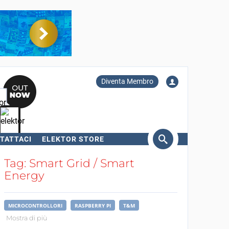
Diventa Membro
TATTACI
ELEKTOR STORE
erca
Tag: Smart Grid / Smart
Energy
MICROCONTROLLORI
RASPBERRY PI
T&M
Mostra di più