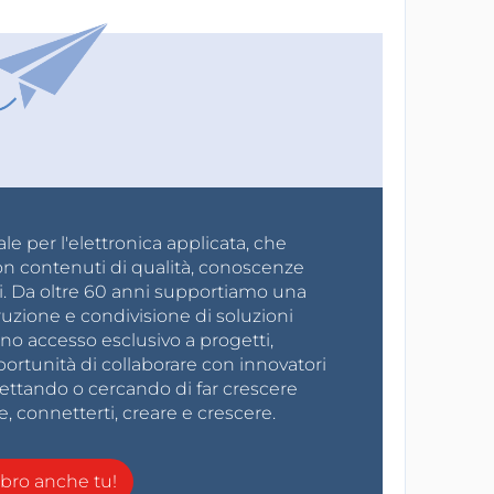
e per l'elettronica applicata, che
on contenuti di qualità, conoscenze
i. Da oltre 60 anni supportiamo una
ruzione e condivisione di soluzioni
no accesso esclusivo a progetti,
ortunità di collaborare con innovatori
gettando o cercando di far crescere
e, connetterti, creare e crescere.
ro anche tu!