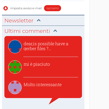
Imposta avviso e-mail
Iscrivimi
Newsletter
Ultimi commenti
dear,is possible have a
gerber files ?
thanksvincen...
mi è piaciuto
Molto interessante