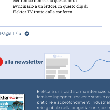
elettronico non è solo questione di
avvicinarlo a un lettore. In questo clip di
Elektor TV tratto dalla conferen...
Page 1 / 6
alla newsletter
Elektor è una piattaforma internazional
fornisce ingegneri, maker e startup c
pratiche e approfondimenti industrial
rete globale nella progettazione, cost