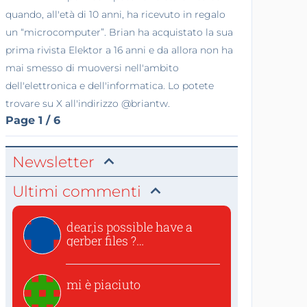
quando, all'età di 10 anni, ha ricevuto in regalo
un “microcomputer”. Brian ha acquistato la sua
prima rivista Elektor a 16 anni e da allora non ha
mai smesso di muoversi nell'ambito
dell'elettronica e dell'informatica. Lo potete
trovare su X all'indirizzo @briantw.
Page 1 / 6
Newsletter
Ultimi commenti
dear,is possible have a
gerber files ?
thanksvincen...
mi è piaciuto