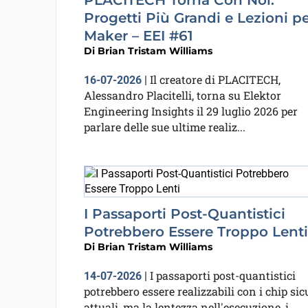
PLACITECH Torna Con Noi:
Progetti Più Grandi e Lezioni p
Maker – EEI #61
Di
Brian Tristam Williams
Il creatore di PLACITECH,
16-07-2026
|
Alessandro Placitelli, torna su Elektor
Engineering Insights il 29 luglio 2026 per
parlare delle sue ultime realiz...
I Passaporti Post-Quantistici
Potrebbero Essere Troppo Lenti
Di
Brian Tristam Williams
I passaporti post-quantistici
14-07-2026
|
potrebbero essere realizzabili con i chip sic
attuali, ma la lentezza nell'esecuzione, i