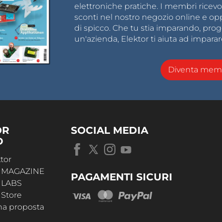
elettroniche pratiche. I membri ricevo
sconti nel nostro negozio online e opp
di spicco. Che tu stia imparando, pro
un'azienda, Elektor ti aiuta ad imparar
Diventa memb
OR
SOCIAL MEDIA
D
tor
r MAGAZINE
PAGAMENTI SICURI
r LABS
 Store
na proposta