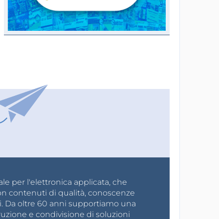
e per l'elettronica applicata, che
on contenuti di qualità, conoscenze
i. Da oltre 60 anni supportiamo una
ruzione e condivisione di soluzioni