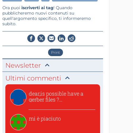
Ora puoi
iscriverti ai tag
! Quando
pubblicheremo nuovi contenuti su
quell'argomento specifico, ti informeremo
subito.
Print
Newsletter
Ultimi commenti
dear,is possible have a
gerber files ?
thanksvincen...
mi è piaciuto