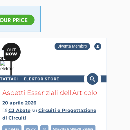
Diventa Membro
TATTACI
ELEKTOR STORE
erca
Aspetti Essenziali dell'Articolo
20 aprile 2026
Di
CJ Abate
su
Circuiti e Progettazione
di Circuiti
WIRELESS
AUDIO
RF
CIRCUITS & CIRCUIT DESIGN