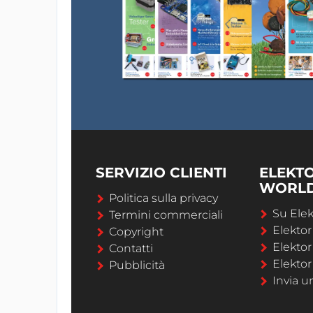
SERVIZIO CLIENTI
ELEKT
WORL
Politica sulla privacy
Su Elek
Termini commerciali
Elekto
Copyright
Elekto
Contatti
Elektor
Pubblicità
Invia u