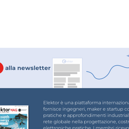
alla newsletter
Elektor è una piattaforma internazional
fornisce ingegneri, maker e startup c
pratiche e approfondimenti industrial
rete globale nella progettazione, cost
elettroniche pratiche. I membri ricevo