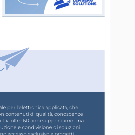
e per l'elettronica applicata, che
on contenuti di qualità, conoscenze
i. Da oltre 60 anni supportiamo una
ruzione e condivisione di soluzioni
no accesso esclusivo a progetti,