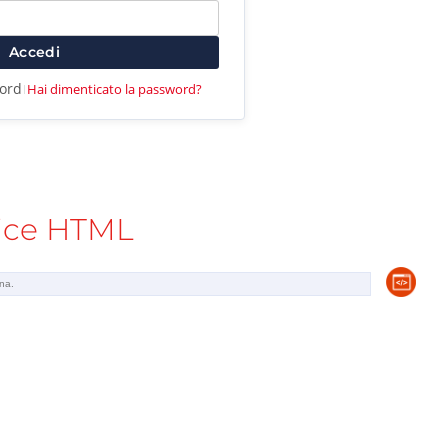
Accedi
word
Hai dimenticato la password?
|
ice HTML