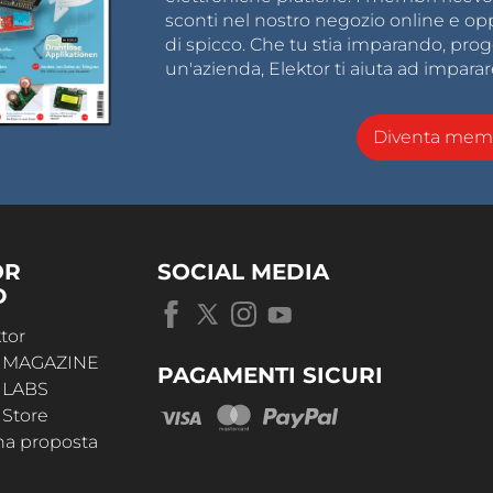
sconti nel nostro negozio online e opp
di spicco. Che tu stia imparando, pro
un'azienda, Elektor ti aiuta ad imparar
Diventa memb
OR
SOCIAL MEDIA
D
tor
r MAGAZINE
PAGAMENTI SICURI
r LABS
 Store
na proposta