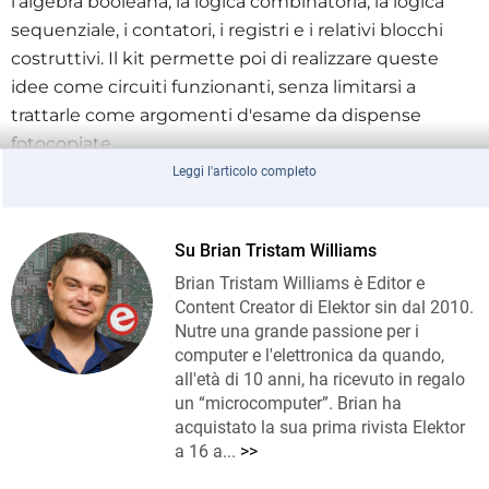
l'algebra booleana, la logica combinatoria, la logica
sequenziale, i contatori, i registri e i relativi blocchi
costruttivi. Il kit permette poi di realizzare queste
idee come circuiti funzionanti, senza limitarsi a
trattarle come argomenti d'esame da dispense
fotocopiate.
Leggi l'articolo completo
Cosa Include il Bundle
Il bundle abbina il libro stampato a un kit da 100 pezzi
sviluppato per i progetti. La selezione di componenti
Su Brian Tristam Williams
comprende IC logici 74HC, un timer 555, un
Brian Tristam Williams è Editor e
contatore, un registro a scorrimento, un decoder per
Content Creator di Elektor sin dal 2010.
Nutre una grande passione per i
display a sette segmenti, un flip-flop JK, LED, resistori,
computer e l'elettronica da quando,
condensatori, pulsanti, un buzzer, una breadboard,
all'età di 10 anni, ha ricevuto in regalo
cavi jumper e un portabatterie.
un “microcomputer”. Brian ha
acquistato la sua prima rivista Elektor
I progetti avanzano dai circuiti logici di base verso
a 16 a...
>>
sistemi digitali più complessi, tra cui lucchetti digitali,
circuiti di visualizzazione, controllori per semafori e