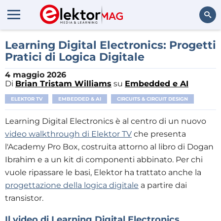
Cerca
Learning Digital Electronics: Progetti
Pratici di Logica Digitale
4 maggio 2026
Di
Brian Tristam Williams
su
Embedded e AI
ELEKTOR TV
EMBEDDED & AI
CIRCUITS & CIRCUIT DESIGN
Learning Digital Electronics è al centro di un nuovo
video walkthrough di Elektor TV
che presenta
l'Academy Pro Box, costruita attorno al libro di Dogan
Ibrahim e a un kit di componenti abbinato. Per chi
vuole ripassare le basi, Elektor ha trattato anche la
progettazione della logica digitale
a partire dai
transistor.
Il video di Learning Digital Electronics