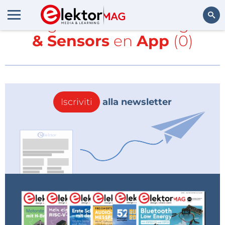
Tutti gli articoli con i tag
IoT
& Sensors
en
App
(0)
Cerca
Iscriviti
alla newsletter