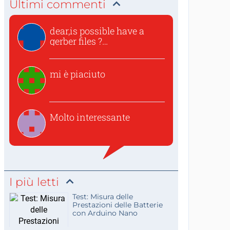
Ultimi commenti
dear,is possible have a
gerber files ?
thanksvincen...
mi è piaciuto
Molto interessante
I più letti
Test: Misura delle
Prestazioni delle Batterie
con Arduino Nano