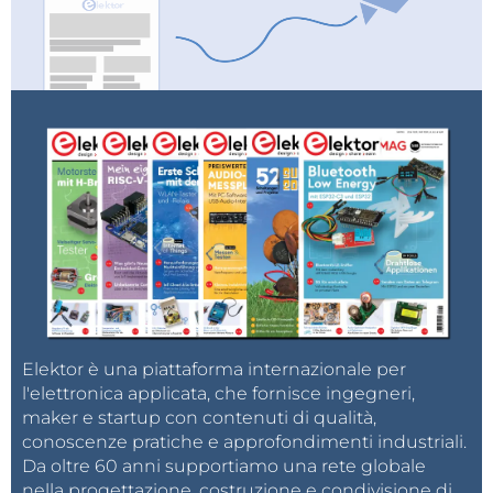
Esperienza di vendita approfondita, idealmente
nel settore dell'elettronica o in altri campi
industriali.
Abilità nella comunicazione, nella negoziazione e
nella costruzione di relazioni.
Orientamento commerciale, capacità analitica e
di lavorare in un ambiente con ritmi serrati.
Cosa offriamo
Settimana lavorativa opzionale di 32 o 40 ore (dal
lunedì al venerdì, orario CET).
Stipendio competitivo con un bonus basato sui
risultati e legato agli obiettivi individuali.
Elektor è una piattaforma internazionale per
l'elettronica applicata, che fornisce ingegneri,
Opportunità di crescita all'interno di un team
maker e startup con contenuti di qualità,
collaborativo e inclusivo.
conoscenze pratiche e approfondimenti industriali.
Flessibilità: in sede, ibrida o da remoto, con
Da oltre 60 anni supportiamo una rete globale
viaggi occasionali ad Aachen (DE) o Susteren
nella progettazione, costruzione e condivisione di