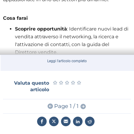
Cosa farai
Scoprire opportunità
: Identificare nuovi lead di
vendita attraverso il networking, la ricerca e
l'attivazione di contatti, con la guida del
Direttore vendite.
Presentare le soluzioni
: Presentare i prodotti e i
Leggi l'articolo completo
servizi su misura di Elektor ai potenziali clienti,
assicurandosi che siano in linea con le loro
★
★
★
★
★
★
★
★
★
★
Valuta questo
esigenze.
articolo
Negoziare e chiudere
: Preparare proposte,
negoziare i termini e finalizzare i contratti per
Page 1 / 1
raggiungere gli obiettivi di vendita individuali e
di squadra, anche personalmente alle fiere.
Analizzare le tendenze
: Monitorare le tendenze
del mercato e l'attività dei concorrenti per