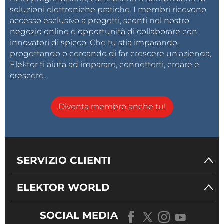
(NL).
soluzioni elettroniche pratiche. I membri ricevono
accesso esclusivo a progetti, sconti nel nostro
negozio online e opportunità di collaborare con
Perché Elektor?
innovatori di spicco. Che tu stia imparando,
Elektor è ampiamente riconosciuto come un attore
progettando o cercando di far crescere un'azienda,
innovativo, sia per quanto riguarda il coinvolgimento
Elektor ti aiuta ad imparare, connetterti, creare e
crescere.
con la nostra comunità che per l'impatto all'interno
del settore. Con prodotti unici che vanno oltre i
media tradizionali, creiamo connessioni significative e
Diventa membro anche tu!
forniamo un valore reale. Entrare in Elektor significa
contribuire a un ambiente dinamico in cui creatività
e impatto creano valore.
SERVIZIO CLIENTI
ELEKTOR WORLD
P
e
r saperne di più su Elektor:
www.elektor.comwww.elektormagazine.com
SOCIAL MEDIA
Recap Elektor a Electronica 2024