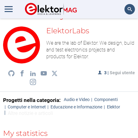
My LAB
Cerca
ElektorLabs
We are the lab of Elektor. We design, build
and test electronics projects and
products for Elektor.
3
|
Segui utente
Progetti nella categoria:
Audio e Video
Componenti
Computer e Internet
Educazione e Informazione
Elektor
Altre notizie e articoli
My statistics