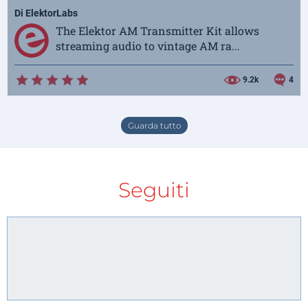
Di
ElektorLabs
The Elektor AM Transmitter Kit allows
streaming audio to vintage AM ra...
9.2k
4
Guarda tutto
Seguiti