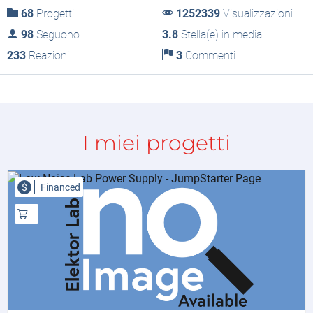
68
Progetti
1252339
Visualizzazioni
98
Seguono
3.8
Stella(e) in media
233
Reazioni
3
Commenti
I miei progetti
$
Financed