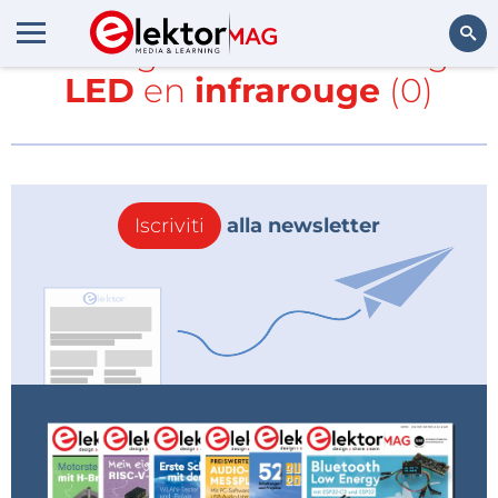
Tutti gli articoli con i tag
LED
en
infrarouge
(0)
Cerca
Iscriviti
alla newsletter